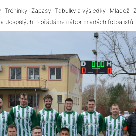
y
Tréninky
Zápasy
Tabulky a výsledky
Mládež
Z
va dospělých
Pořádáme nábor mladých fotbalistů!