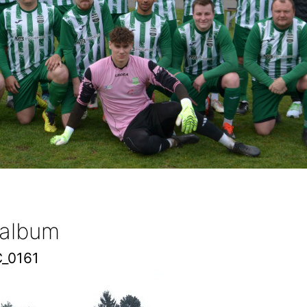
album
_0161