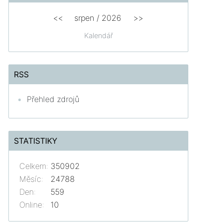
<<
srpen
/
2026
>>
Kalendář
RSS
Přehled zdrojů
STATISTIKY
Celkem:
350902
Měsíc:
24788
Den:
559
Online:
10