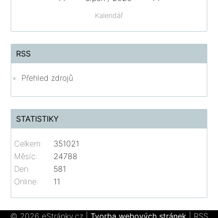
Kalendář
RSS
Přehled zdrojů
STATISTIKY
Celkem:
351021
Měsíc:
24788
Den:
581
Online:
11
© 2026 eStránky.cz
|
Tvorba webových stránek
|
RSS