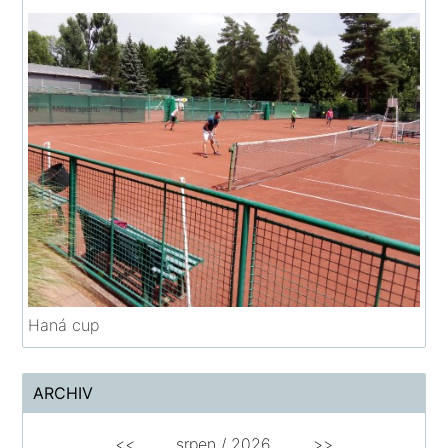
Haná cup
ARCHIV
<<
srpen
/
2026
>>