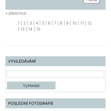
« předchozí
1
|
2
|
3
|
4
|
5
|
6
|
7
|
8
|
9
|
10
|
11
|
12
|
13
|
14
|
15
VYHLEDÁVÁNÍ
POSLEDNÍ FOTOGRAFIE