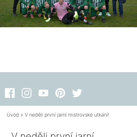
Úvod
»
V neděli první jarní mistrovské utkání!
V neděli první jarní