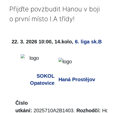
Přijďte povzbudit Hanou v boji
o první místo I.A třídy!
22. 3. 2026 10:00, 14.kolo,
6. liga sk.B
SOKOL
Haná Prostějov
Opatovice
Číslo
utkání:
2025710A2B1403.
Rozhodčí:
Hoff