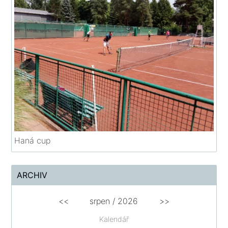
Haná cup
ARCHIV
<<
srpen
/
2026
>>
Kalendář