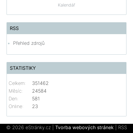
Kalendář
RSS
Přehled zdrojů
STATISTIKY
Celkem:
351462
Měsíc:
24584
Den:
581
Online:
23
© 2026 eStránky.cz
|
Tvorba webových stránek
|
RSS