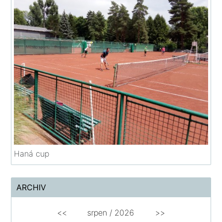
Haná cup
ARCHIV
<<
srpen
/
2026
>>