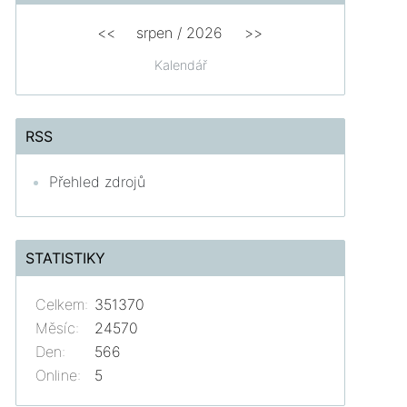
<<
srpen
/
2026
>>
Kalendář
RSS
Přehled zdrojů
STATISTIKY
Celkem:
351370
Měsíc:
24570
Den:
566
Online:
5