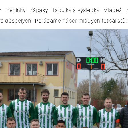
y
Tréninky
Zápasy
Tabulky a výsledky
Mládež
Z
va dospělých
Pořádáme nábor mladých fotbalistů!