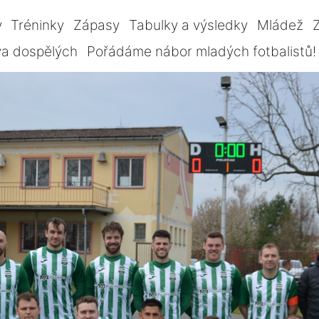
y
Tréninky
Zápasy
Tabulky a výsledky
Mládež
Z
va dospělých
Pořádáme nábor mladých fotbalistů!