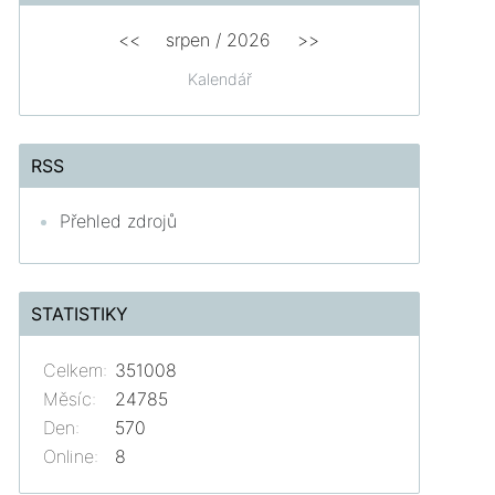
<<
srpen
/
2026
>>
Kalendář
RSS
Přehled zdrojů
STATISTIKY
Celkem:
351008
Měsíc:
24785
Den:
570
Online:
8