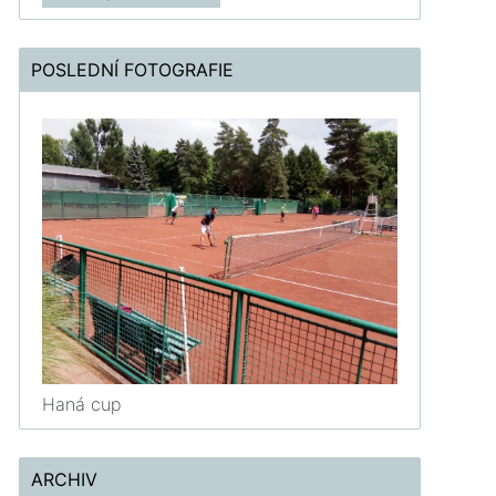
POSLEDNÍ FOTOGRAFIE
Černovír,Tvrdíkova
Haná cup
10
2022710A3B0401
ARCHIV