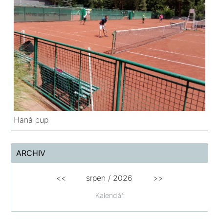
Haná cup
ARCHIV
<<
srpen
/
2026
>>
Kalendář