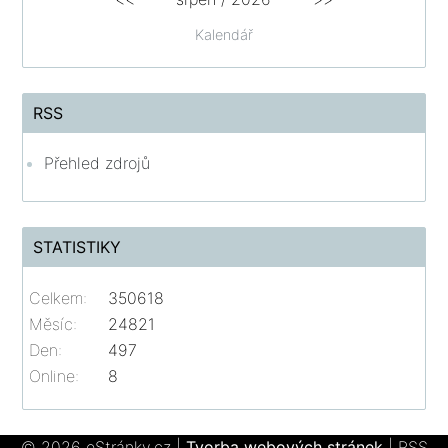
Kalendář
RSS
Přehled zdrojů
STATISTIKY
Celkem:
350618
Měsíc:
24821
Den:
497
Online:
8
© 2026 eStránky.cz
|
Tvorba webových stránek
|
RSS