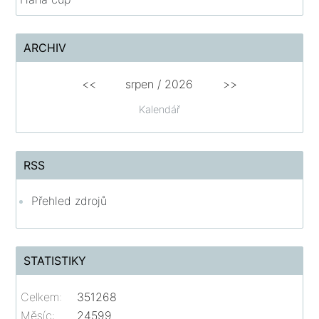
ARCHIV
<<
srpen
/
2026
>>
Kalendář
RSS
Přehled zdrojů
STATISTIKY
Celkem:
351268
Měsíc:
24599