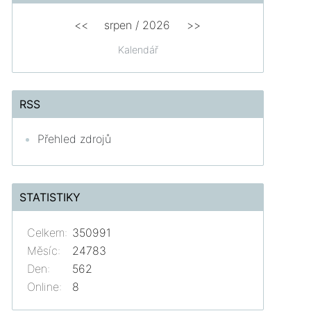
<<
srpen
/
2026
>>
Kalendář
RSS
Přehled zdrojů
STATISTIKY
Celkem:
350991
Měsíc:
24783
Den:
562
Online:
8