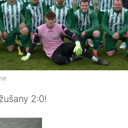
:0!
žušany 2:0!