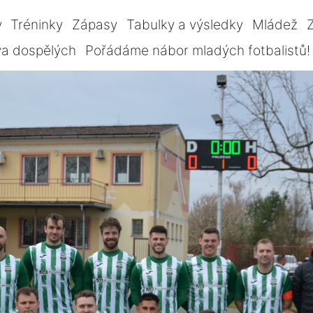
y
Tréninky
Zápasy
Tabulky a výsledky
Mládež
Z
va dospělých
Pořádáme nábor mladých fotbalistů!