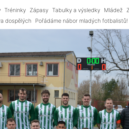
y
Tréninky
Zápasy
Tabulky a výsledky
Mládež
Z
va dospělých
Pořádáme nábor mladých fotbalistů!