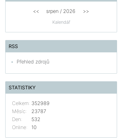
<<
srpen
/
2026
>>
Kalendář
RSS
Přehled zdrojů
STATISTIKY
Celkem:
352989
Měsíc:
23787
Den:
532
Online:
10