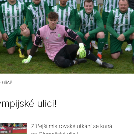
ulici!
mpijské ulici!
Zítřejší mistrovské utkání se koná