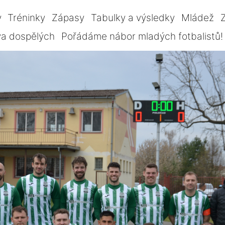
y
Tréninky
Zápasy
Tabulky a výsledky
Mládež
Z
va dospělých
Pořádáme nábor mladých fotbalistů!