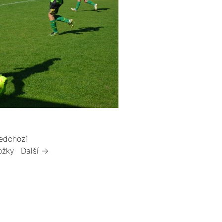
edchozí
ožky
Další →