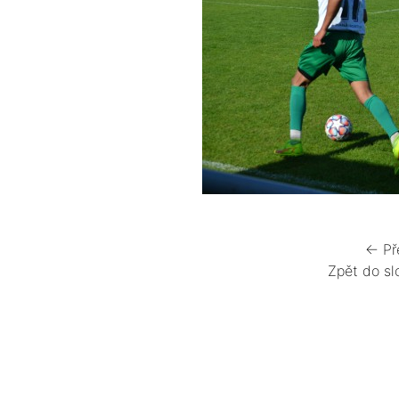
← Př
Zpět do sl