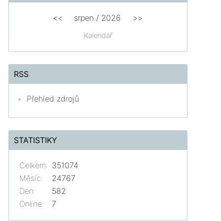
<<
srpen
/
2026
>>
Kalendář
RSS
Přehled zdrojů
STATISTIKY
Celkem:
351074
Měsíc:
24767
Den:
582
Online:
7