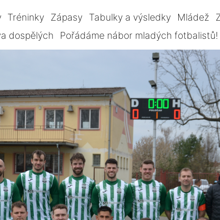
y
Tréninky
Zápasy
Tabulky a výsledky
Mládež
Z
va dospělých
Pořádáme nábor mladých fotbalistů!