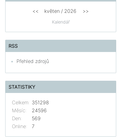
<<
květen
/
2026
>>
Kalendář
RSS
Přehled zdrojů
STATISTIKY
Celkem:
351298
Měsíc:
24596
Den:
569
Online:
7