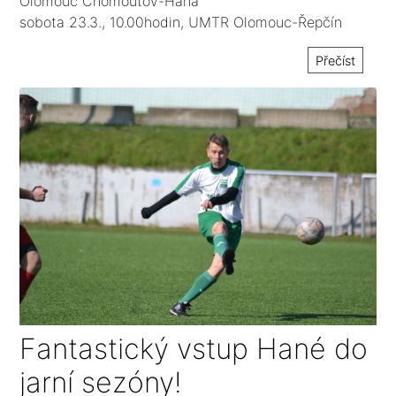
Olomouc Chomoutov-Haná
sobota 23.3., 10.00hodin, UMTR Olomouc-Řepčín
(Jaromírova 8). Tréninkové centrum Sigmy Olomouc
Přečíst
Fantastický vstup Hané do
jarní sezóny!