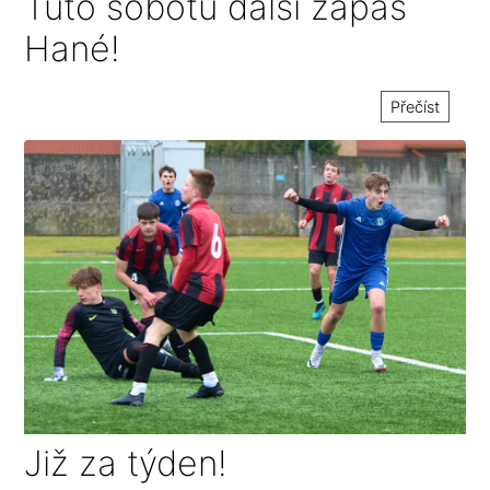
Tuto sobotu další zápas
Hané!
Přečíst
Již za týden!