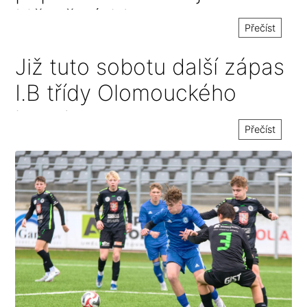
Němčicích!
Přečíst
Již tuto sobotu další zápas
I.B třídy Olomouckého
kraje!
Přečíst